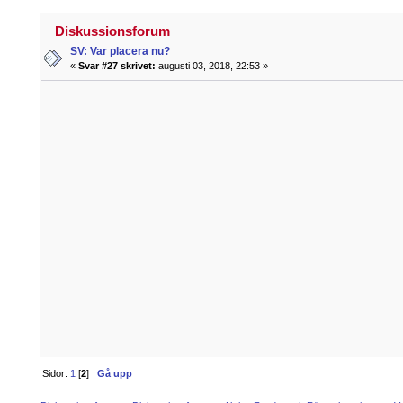
Diskussionsforum
SV: Var placera nu?
«
Svar #27 skrivet:
augusti 03, 2018, 22:53 »
Sidor:
1
[
2
]
Gå upp