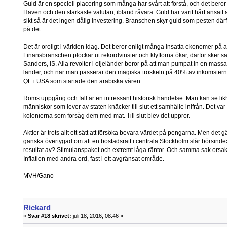
Guld är en speciell placering som många har svårt att förstå, och det beror p
Haven och den starkaste valutan, ibland råvara. Guld har varit hårt ansa
sikt så är det ingen dålig investering. Branschen skyr guld som pesten därf
på det.
Det är oroligt i världen idag. Det beror enligt många insatta ekonomer på a
Finansbranschen plockar ut rekordvinster och klyftorna ökar, därför sker 
Sanders, IS. Alla revolter i oljeländer beror på att man pumpat in en massa 
länder, och när man passerar den magiska tröskeln på 40% av inkomsterna s
QE i USA som startade den arabiska våren.
Roms uppgång och fall är en intressant historisk händelse. Man kan se li
människor som lever av staten knäcker till slut ett samhälle inifrån. Det
kolonierna som försåg dem med mat. Till slut blev det uppror.
Aktier är trots allt ett sätt att försöka bevara värdet på pengarna. Men det 
ganska övertygad om att en bostadsrätt i centrala Stockholm slår börsinde
resultat av? Stimulanspaket och extremt låga räntor. Och samma sak orsakar
Inflation med andra ord, fast i ett avgränsat område.
MVH/Gano
Rickard
«
Svar #18 skrivet:
juli 18, 2016, 08:46 »