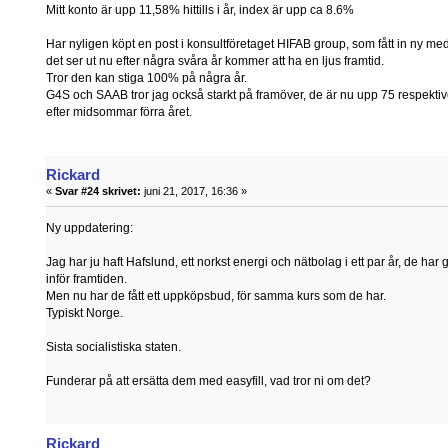
Mitt konto är upp 11,58% hittills i år, index är upp ca 8.6%
Har nyligen köpt en post i konsultföretaget HIFAB group, som fått in ny med
det ser ut nu efter några svåra år kommer att ha en ljus framtid.
Tror den kan stiga 100% på några år.
G4S och SAAB tror jag också starkt på framöver, de är nu upp 75 respek
efter midsommar förra året.
Rickard
«
Svar #24 skrivet:
juni 21, 2017, 16:36 »
Ny uppdatering:
Jag har ju haft Hafslund, ett norkst energi och nätbolag i ett par år, de ha
inför framtiden.
Men nu har de fått ett uppköpsbud, för samma kurs som de har.
Typiskt Norge.
Sista socialistiska staten.
Funderar på att ersätta dem med easyfill, vad tror ni om det?
Rickard