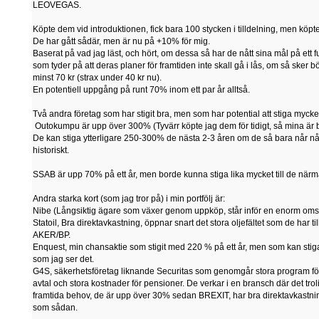
LEOVEGAS.
Köpte dem vid introduktionen, fick bara 100 stycken i tilldelning, men köpte 
De har gått sådär, men är nu på +10% för mig.
Baserat på vad jag läst, och hört, om dessa så har de nått sina mål på ett ful
som tyder på att deras planer för framtiden inte skall gå i lås, om så sker
minst 70 kr (strax under 40 kr nu).
En potentiell uppgång på runt 70% inom ett par år alltså.
Två andra företag som har stigit bra, men som har potential att stiga myc
Outokumpu är upp över 300% (Tyvärr köpte jag dem för tidigt, så mina är b
De kan stiga ytterligare 250-300% de nästa 2-3 åren om de så bara når n
historiskt.
SSAB är upp 70% på ett år, men borde kunna stiga lika mycket till de närm
Andra starka kort (som jag tror på) i min portfölj är:
Nibe (Långsiktig ägare som växer genom uppköp, står inför en enorm oms
Statoil, Bra direktavkastning, öppnar snart det stora oljefältet som de ha
AKER/BP.
Enquest, min chansaktie som stigit med 220 % på ett år, men som kan sti
som jag ser det.
G4S, säkerhetsföretag liknande Securitas som genomgår stora program för a
avtal och stora kostnader för pensioner. De verkar i en bransch där det trol
framtida behov, de är upp över 30% sedan BREXIT, har bra direktavkastni
som sådan.