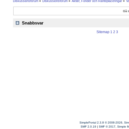
Diskussionsforum
»
Diskussionsforum
»
Aktier, Fonder och Ränteplaceringar
»
V
Gå ti
Snabbsvar
Sitemap
1
2
3
SimplePortal 2.3.8 © 2008-2026, Sim
SMF 2.0.19
|
SMF © 2017
,
Simple 