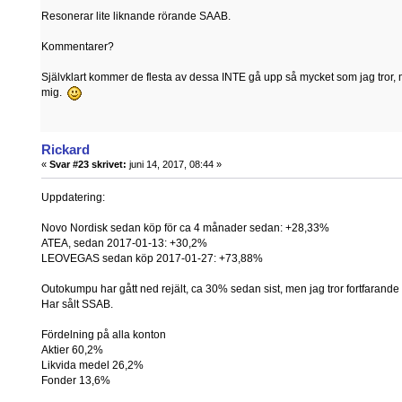
Resonerar lite liknande rörande SAAB.
Kommentarer?
Självklart kommer de flesta av dessa INTE gå upp så mycket som jag tror, 
mig.
Rickard
«
Svar #23 skrivet:
juni 14, 2017, 08:44 »
Uppdatering:
Novo Nordisk sedan köp för ca 4 månader sedan: +28,33%
ATEA, sedan 2017-01-13: +30,2%
LEOVEGAS sedan köp 2017-01-27: +73,88%
Outokumpu har gått ned rejält, ca 30% sedan sist, men jag tror fortfarande 
Har sålt SSAB.
Fördelning på alla konton
Aktier 60,2%
Likvida medel 26,2%
Fonder 13,6%