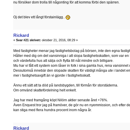
nu försöker dom trolla till någonting för att komma förbi den spärren.
Oj det blev ett långt förstainlägg..
Rickard
«
Svar #21 skrivet:
oktober 21, 2016, 08:29 »
Med fastigheter menar jag fastighetsbolag på börsen, inte den egna fastig
Håller med dig om det vansinniga i att slopa fastighetsskatten, som var en b
och värdefulla hus att sälja och flytta till nåt mindre och billigare.
Mu har vi fått ett system som låser in folk i sina gamla hus, rena vansinnet 
Dessutomså innebär den slopade skatten för väldigt många ute i landet en 
mer i fastighetsavgift än vi gjorde i fastighetsskatt.
Ännu ett sätt att ta död på landsbygden, till förmån för storstäderna.
Om omvänd skattefördelning helt enkelt.
Jag har med framgång köpt Nilörn aktier senaste året +76%.
Även Enquest tror jag på framöver, de gör nu en nyemmission, och efter den, om
kan stiga med flera hundra procent inom några år.
Rickard