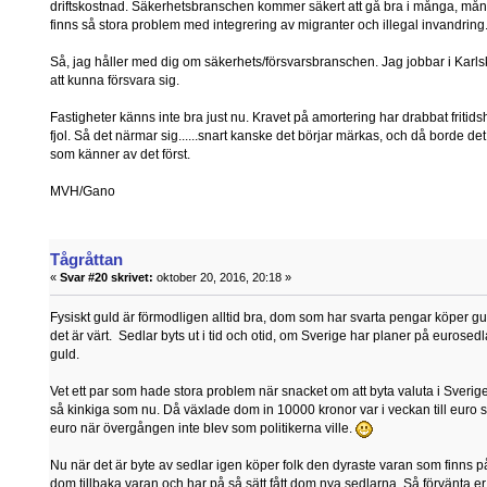
driftskostnad. Säkerhetsbranschen kommer säkert att gå bra i många, mång
finns så stora problem med integrering av migranter och illegal invandring
Så, jag håller med dig om säkerhets/försvarsbranschen. Jag jobbar i Karlskog
att kunna försvara sig.
Fastigheter känns inte bra just nu. Kravet på amortering har drabbat fritids
fjol. Så det närmar sig......snart kanske det börjar märkas, och då borde de
som känner av det först.
MVH/Gano
Tågråttan
«
Svar #20 skrivet:
oktober 20, 2016, 20:18 »
Fysiskt guld är förmodligen alltid bra, dom som har svarta pengar köper gu
det är värt. Sedlar byts ut i tid och otid, om Sverige har planer på eurosed
guld.
Vet ett par som hade stora problem när snacket om att byta valuta i Sverig
så kinkiga som nu. Då växlade dom in 10000 kronor var i veckan till euro
euro när övergången inte blev som politikerna ville.
Nu när det är byte av sedlar igen köper folk den dyraste varan som finns 
dom tillbaka varan och har på så sätt fått dom nya sedlarna. Så förvänta 