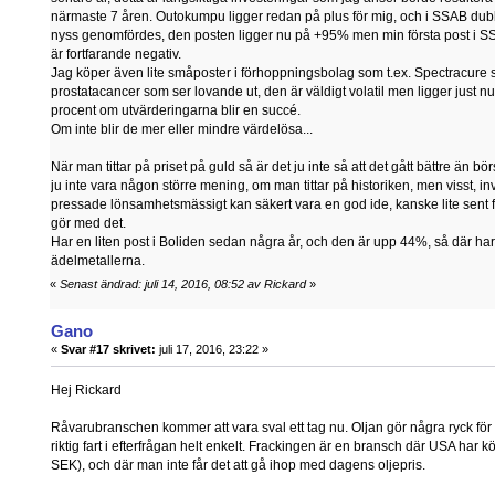
närmaste 7 åren. Outokumpu ligger redan på plus för mig, och i SSAB dub
nyss genomfördes, den posten ligger nu på +95% men min första post i SSA
är fortfarande negativ.
Jag köper även lite småposter i förhoppningsbolag som t.ex. Spectracur
prostatacancer som ser lovande ut, den är väldigt volatil men ligger just n
procent om utvärderingarna blir en succé.
Om inte blir de mer eller mindre värdelösa...
När man tittar på priset på guld så är det ju inte så att det gått bättre än bör
ju inte vara någon större mening, om man tittar på historiken, men visst, i
pressade lönsamhetsmässigt kan säkert vara en god ide, kanske lite sent för
gör med det.
Har en liten post i Boliden sedan några år, och den är upp 44%, så där har ja
ädelmetallerna.
«
Senast ändrad: juli 14, 2016, 08:52 av Rickard
»
Gano
«
Svar #17 skrivet:
juli 17, 2016, 23:22 »
Hej Rickard
Råvarubranschen kommer att vara sval ett tag nu. Oljan gör några ryck för at
riktig fart i efterfrågan helt enkelt. Frackingen är en bransch där USA har kö
SEK), och där man inte får det att gå ihop med dagens oljepris.