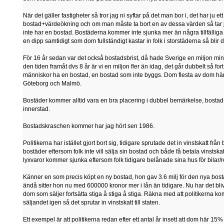
När det gäller fastigheter så tror jag ni syftar på det man bor i, det har ju e
bostad+värdeökning och om man måste ta bort en av dessa värden så tar j
inte har en bostad. Bostäderna kommer inte sjunka mer än några tillfälliga d
en dipp samtidigt som dom fullständigt kastar in folk i storstäderna så blir de
För 16 år sedan var det också bostadsbrist, då hade Sverige en miljon mi
den tiden framåt dvs 8 år är vi en miljon fler än idag, det går dubbelt så f
människor ha en bostad, en bostad som inte byggs. Dom flesta av dom här
Göteborg och Malmö.
Bostäder kommer alltid vara en bra placering i dubbel bemärkelse, bostad
innerstad.
Bostadskraschen kommer har jag hört sen 1986.
Politikerna har istället gjort bort sig, tidigare sprutade det in vinstskatt frå
bostäder eftersom folk inte vill sälja sin bostad och både få betala vinstsk
lyxvaror kommer sjunka eftersom folk tidigare belånade sina hus för bilar
Känner en som precis köpt en ny bostad, hon gav 3.6 milj för den nya bost
ändå sitter hon nu med 600000 kronor mer i lån än tidigare. Nu har det blivit
dom som säljer fortsätta stiga å stiga å stiga. Räkna med att politikerna ko
säljandet igen så det sprutar in vinstskatt till staten.
Ett exempel är att politikerna redan efter ett antal år insett att dom här 15