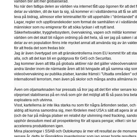
världen blir allt mer globaliserad.
Nu när den fattiga delen av världen via internet fått upp ögonen för att det
delar av världen, dit de kan ta sig, så kommer vi i västländerna att få se a
leva på bidrag, allmosor eller kriminalitet för sitt uppehälle i "drömlandet" de 
Lagar, regler och uppförandekoder som format de samhällen vi i västlände
människor som nu emigrerar för att söka lyckan i ett nytt land.
Säkerhetsvakter, trygghetssystem, övervakning, vapen och militär kommer a
världen om det skall bli någon ordning på det hela, så ser jag på saken i alla
delar av en population finns inte mycket annat att använda sig av än vakt
för att freda det som fredas bör.
Jag är även övertygad om att gränskontrollerna inom EU kommit för att stanna
alla, och att det kan bli en guldgruva för G4S och Securitas.
Jag kommer även att titta på globala aktörer när det gäller videoövervakn
andra länder inom de närmaste åren att bli tvingade att gå samma väg som 
videoövervakning av publika platser, kanske främst i "Utsatta områden" oc
internationell terrorism, men även på skolor och många andra allmänna inr
Även om oljamarknaden har pressats så tror jag att det förr eller senare kom
oljepriset stabiliseras på en nivå som gör det möjligt att få så pass bra betalt 
exploatera och utvinna.
Visst, kartellerna är inte lika starka nu som för några årtionden sedan, o
aldrig att kunna samordna sig, men fördelen med USA:s sätt att agera är att
(och de har på många platser en relativt dyr utvinning med fracking, sandol
upphör dessutom med all prospektering för att spara pengar, vilket i sin tur
accelerera produktionen igen.
Mina placeringar i SSAB och Outokumpu är mer ett resultat av de monum
senare år, detta är långsiktiga investeringar som jag anser borde resultera i 