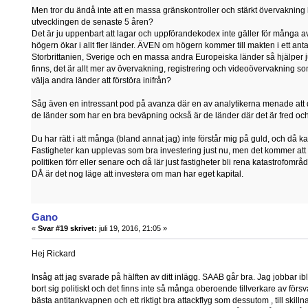
Men tror du ändå inte att en massa gränskontroller och stärkt övervakning 
utvecklingen de senaste 5 åren?
Det är ju uppenbart att lagar och uppförandekodex inte gäller för många av
högern ökar i allt fler länder. ÄVEN om högern kommer till makten i ett ant
Storbrittanien, Sverige och en massa andra Europeiska länder så hjälpe
finns, det är allt mer av övervakning, registrering och videoövervakning so
välja andra länder att förstöra inifrån?
Såg även en intressant pod på avanza där en av analytikerna menade att det
de länder som har en bra beväpning också är de länder där det är fred och r
Du har rätt i att många (bland annat jag) inte förstår mig på guld, och då k
Fastigheter kan upplevas som bra investering just nu, men det kommer a
politiken förr eller senare och då lär just fastigheter bli rena katastrofområd
DÅ är det nog läge att investera om man har eget kapital.
Gano
«
Svar #19 skrivet:
juli 19, 2016, 21:05 »
Hej Rickard
Insåg att jag svarade på hälften av ditt inlägg. SAAB går bra. Jag jobbar i
bort sig politiskt och det finns inte så många oberoende tillverkare av för
bästa antitankvapnen och ett riktigt bra attackflyg som dessutom , till skill