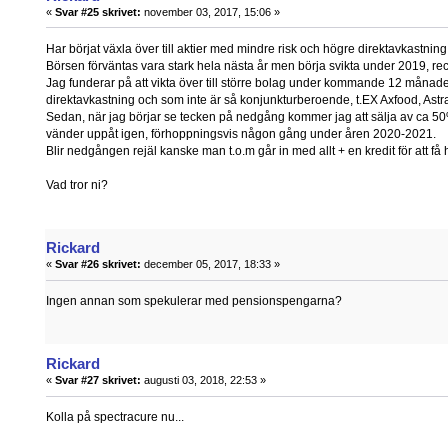
«
Svar #25 skrivet:
november 03, 2017, 15:06 »
Har börjat växla över till aktier med mindre risk och högre direktavkastning
Börsen förväntas vara stark hela nästa år men börja svikta under 2019, re
Jag funderar på att vikta över till större bolag under kommande 12 månade
direktavkastning och som inte är så konjunkturberoende, t.EX Axfood, Ast
Sedan, när jag börjar se tecken på nedgång kommer jag att sälja av ca 50% 
vänder uppåt igen, förhoppningsvis någon gång under åren 2020-2021.
Blir nedgången rejäl kanske man t.o.m går in med allt + en kredit för att få 
Vad tror ni?
Rickard
«
Svar #26 skrivet:
december 05, 2017, 18:33 »
Ingen annan som spekulerar med pensionspengarna?
Rickard
«
Svar #27 skrivet:
augusti 03, 2018, 22:53 »
Kolla på spectracure nu...