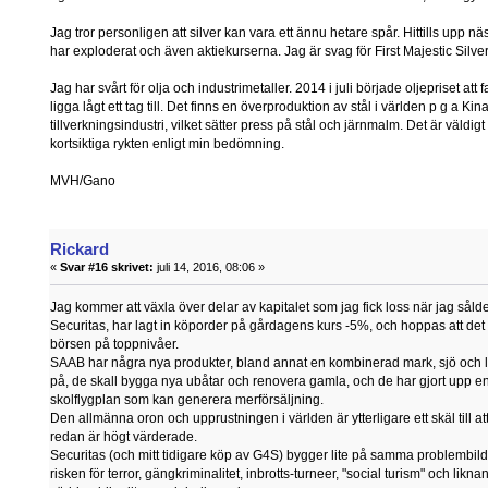
Jag tror personligen att silver kan vara ett ännu hetare spår. Hittills upp nä
har exploderat och även aktiekurserna. Jag är svag för First Majestic Silver
Jag har svårt för olja och industrimetaller. 2014 i juli började oljepriset att f
ligga lågt ett tag till. Det finns en överproduktion av stål i världen p g a 
tillverkningsindustri, vilket sätter press på stål och järnmalm. Det är väldig
kortsiktiga rykten enligt min bedömning.
MVH/Gano
Rickard
«
Svar #16 skrivet:
juli 14, 2016, 08:06 »
Jag kommer att växla över delar av kapitalet som jag fick loss när jag sål
Securitas, har lagt in köporder på gårdagens kurs -5%, och hoppas att det bli
börsen på toppnivåer.
SAAB har några nya produkter, bland annat en kombinerad mark, sjö och lu
på, de skall bygga nya ubåtar och renovera gamla, och de har gjort upp en
skolflygplan som kan generera merförsäljning.
Den allmänna oron och upprustningen i världen är ytterligare ett skäl till 
redan är högt värderade.
Securitas (och mitt tidigare köp av G4S) bygger lite på samma problembild, t
risken för terror, gängkriminalitet, inbrotts-turneer, "social turism" och likn