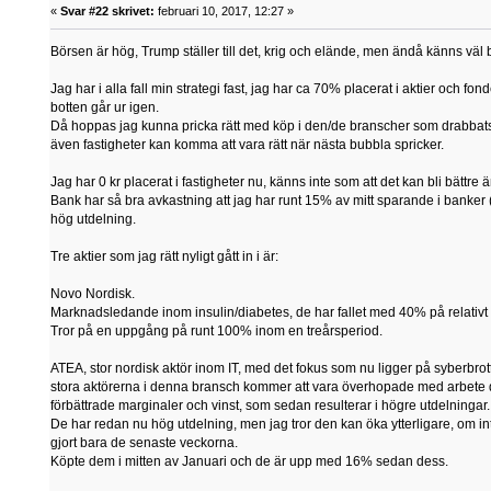
«
Svar #22 skrivet:
februari 10, 2017, 12:27 »
Börsen är hög, Trump ställer till det, krig och elände, men ändå känns väl 
Jag har i alla fall min strategi fast, jag har ca 70% placerat i aktier och fo
botten går ur igen.
Då hoppas jag kunna pricka rätt med köp i den/de branscher som drabbats
även fastigheter kan komma att vara rätt när nästa bubbla spricker.
Jag har 0 kr placerat i fastigheter nu, känns inte som att det kan bli bättre 
Bank har så bra avkastning att jag har runt 15% av mitt sparande i banke
hög utdelning.
Tre aktier som jag rätt nyligt gått in i är:
Novo Nordisk.
Marknadsledande inom insulin/diabetes, de har fallet med 40% på relativt ko
Tror på en uppgång på runt 100% inom en treårsperiod.
ATEA, stor nordisk aktör inom IT, med det fokus som nu ligger på syberbrott
stora aktörerna i denna bransch kommer att vara överhopade med arbete de
förbättrade marginaler och vinst, som sedan resulterar i högre utdelningar.
De har redan nu hög utdelning, men jag tror den kan öka ytterligare, om i
gjort bara de senaste veckorna.
Köpte dem i mitten av Januari och de är upp med 16% sedan dess.