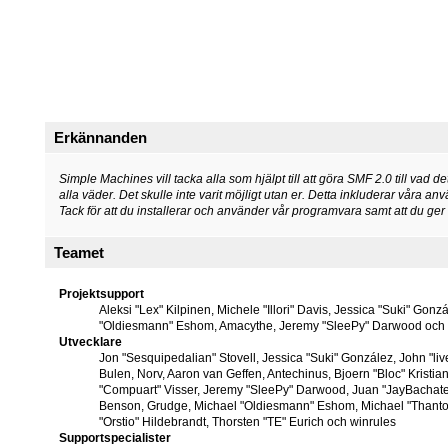
Erkännanden
Simple Machines vill tacka alla som hjälpt till att göra SMF 2.0 till vad det 
alla väder. Det skulle inte varit möjligt utan er. Detta inkluderar våra 
Tack för att du installerar och använder vår programvara samt att du ger 
Teamet
Projektsupport
Aleksi "Lex" Kilpinen, Michele "Illori" Davis, Jessica "Suki" Gon
"Oldiesmann" Eshom, Amacythe, Jeremy "SleePy" Darwood och J
Utvecklare
Jon "Sesquipedalian" Stovell, Jessica "Suki" González, John "
Bulen, Norv, Aaron van Geffen, Antechinus, Bjoern "Bloc" Krist
"Compuart" Visser, Jeremy "SleePy" Darwood, Juan "JayBachate
Benson, Grudge, Michael "Oldiesmann" Eshom, Michael "Thantos
"Orstio" Hildebrandt, Thorsten "TE" Eurich och winrules
Supportspecialister