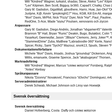
Will "Kindred" Wagner, lurkalot, shadav, Steve, Aleksi "Lex" Kilpi
"Lex" Kilpinen, Ben Scott, Bigguy, br360, CapadY, Chalky, Chas 
Gary M. Gadsdon, GigaWatt, gbsothere, Harro, Huw, Jan-Olof "Ow
Justyne, K@, Kevin "greyknight17" Hou, KGIII, Kill Em All, margar
"Illori" Davis, MrPhil, Nick "Fizzy" Dyer, Nick "Ha²", Paul_Pauline
RedOne, S-Ace, Wade "sησω" Poulsen, xenovanis och ziycon
Anpassare
Gary M. Gadsdon, Diego Andrés, Jonathan "vbgamer45" Valent
Brannon "B" Hall, Bryan "Runic" Deakin, Bugo, Bulakbol, Colin
Yasarkurt, Gwenwyfar, Jason "JBlaze" Clemons, Jerry, Joker™, Ka
"SlammedDime" Zuba, Matthew "Labradoodle-360" Kerle, NanoSec
Spicer, Ricky., Sami "SychO" Mazouz, snork13, Spuds, Steven "F
Dokumentationsförfattare
Michele "Illori" Davis, Irisado, Joshua "groundup" Dickerson, Ang
Willis, emanuele, Graeme Spence, Jack "akabugeyes" Thorsen, 
Marknadsföring
Will "Kindred" Wagner, Marcus "cσσкιє мσηѕтєя" Forsberg, Ralph
"Antes" Alınbay
Språkanpassare
Nikola "Dzonny" Novaković, Francisco "d3vcho" Domínguez, m4
Serveradministratörer
Derek Schwab, Michael Johnson och Liroy van Hoewijk
Svensk översättning
Svensk översättning
Daniel Hofverberg, Coola_Daffy och cσσкιє мσηѕтєя