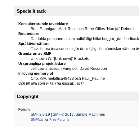
Speciellt tack
Konsulterarande utvecklare
Brett Flannigan, Mark Rose och René-Gilles "Nao 尚" Deberdt
Betatestare
De dolda personerna som outtröttligt hittat buggar, givit feedbac
Språköversättare
Tack för era insatser som gör det möjligt för människor världen 
Grundaren av SMF
Unknown W. "[Unknown]" Brackets
Ursprungliga projektledare
Jeff Lewis, Joseph Fung och David Recordon
In loving memory of
Crip, K@, metallica48423 och Paul_Pauline
Och till alla som vi kan ha missat: Tack!
Copyright
Forum
SMF 2.0.19
|
SMF © 2017
,
Simple Machines
SMFAds
for
Free Forums