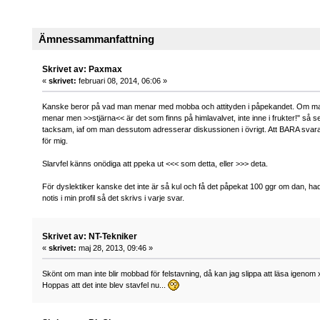
Ämnessammanfattning
Skrivet av: Paxmax
«
skrivet:
februari 08, 2014, 06:06 »
Kanske beror på vad man menar med mobba och attityden i påpekandet. Om man 
menar men >>stjärna<< är det som finns på himlavalvet, inte inne i frukter!" så ser
tacksam, iaf om man dessutom adresserar diskussionen i övrigt. Att BARA svara
för mig.
Slarvfel känns onödiga att ppeka ut <<< som detta, eller >>> deta.
För dyslektiker kanske det inte är så kul och få det påpekat 100 ggr om dan, had
notis i min profil så det skrivs i varje svar.
Skrivet av: NT-Tekniker
«
skrivet:
maj 28, 2013, 09:46 »
Skönt om man inte blir mobbad för felstavning, då kan jag slippa att läsa igenom 
Hoppas att det inte blev stavfel nu...