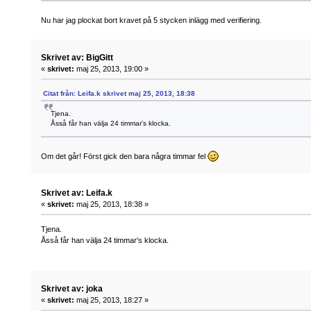
Nu har jag plockat bort kravet på 5 stycken inlägg med verifiering.
Skrivet av: BigGitt
«
skrivet:
maj 25, 2013, 19:00 »
Citat från: Leifa.k skrivet maj 25, 2013, 18:38
Tjena.
Åsså får han välja 24 timmar's klocka.
Om det går! Först gick den bara några timmar fel
Skrivet av: Leifa.k
«
skrivet:
maj 25, 2013, 18:38 »
Tjena.
Åsså får han välja 24 timmar's klocka.
Skrivet av: joka
«
skrivet:
maj 25, 2013, 18:27 »