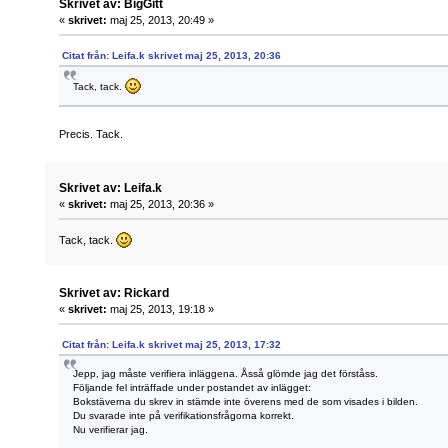
Skrivet av: BigGitt
«
skrivet:
maj 25, 2013, 20:49 »
Citat från: Leifa.k skrivet maj 25, 2013, 20:36
Tack, tack.
Precis. Tack.
Skrivet av: Leifa.k
«
skrivet:
maj 25, 2013, 20:36 »
Tack, tack.
Skrivet av: Rickard
«
skrivet:
maj 25, 2013, 19:18 »
Citat från: Leifa.k skrivet maj 25, 2013, 17:32
Jepp, jag måste verifiera inläggena. Åsså glömde jag det förståss.
Följande fel inträffade under postandet av inlägget:
Bokstäverna du skrev in stämde inte överens med de som visades i bilden.
Du svarade inte på verifikationsfrågorna korrekt.
Nu verifierar jag.