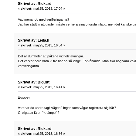
Skrivet av: Rickard
«
skrivet:
maj 25, 2013, 17:04 »
Vad menar du med verifieringarna?
Jag har ställt in att gäster måste verifiera sina 5 första inlägg, men det kanske 
Skrivet av: Leifa.k
«
skrivet:
maj 25, 2013, 16:54 »
Det är dumheter att påkepa vid felstavningar.
Det verkar bara vara vi tre här än så länge. Förvånande. Man ska nog vara vä
verifieringarna.
Skrivet av: BigGitt
«
skrivet:
maj 25, 2013, 16:41 »
Åsikter?
Vart har de andra tagit vägen? Ingen som vågar registrera sig här?
Oroliga att få en "*stämpel"?
Skrivet av: Rickard
«
skrivet:
maj 25, 2013, 16:36 »