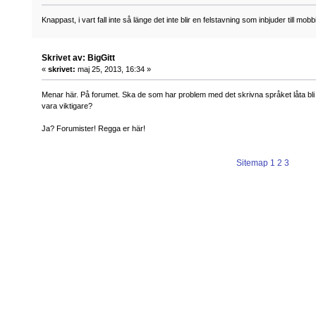
Knappast, i vart fall inte så länge det inte blir en felstavning som inbjuder till mobb
Skrivet av: BigGitt
«
skrivet:
maj 25, 2013, 16:34 »
Menar här. På forumet. Ska de som har problem med det skrivna språket låta bli
vara viktigare?
Ja? Forumister! Regga er här!
Sitemap
1
2
3