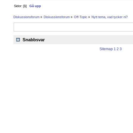
Sidor: [
1
]
Gå upp
Diskussionsforum
»
Diskussionsforum
»
Off-Topic
»
Nytt tema, vad tycker ni?
Snabbsvar
Sitemap
1
2
3