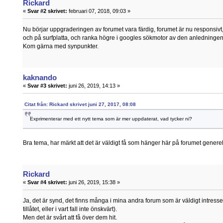
Rickard
«
Svar #2 skrivet:
februari 07, 2018, 09:03 »
Nu börjar uppgraderingen av forumet vara färdig, forumet är nu responsivt, v
och på surfplatta, och ranka högre i googles sökmotor av den anledningen
Kom gärna med synpunkter.
kaknando
«
Svar #3 skrivet:
juni 26, 2019, 14:13 »
Citat från: Rickard skrivet juni 27, 2017, 08:08
Exprimenterar med ett nytt tema som är mer uppdaterat, vad tycker ni?
Bra tema, har märkt att det är väldigt få som hänger här på forumet generel
Rickard
«
Svar #4 skrivet:
juni 26, 2019, 15:38 »
Ja, det är synd, det finns många i mina andra forum som är väldigt intressera
tillåtet, eller i vart fall inte önskvärt).
Men det är svårt att få över dem hit.