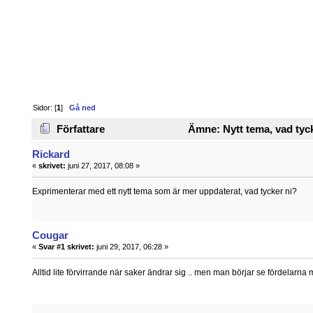
Sidor: [
1
]
Gå ned
Författare
Ämne: Nytt tema, vad tyck
Rickard
«
skrivet:
juni 27, 2017, 08:08 »
Exprimenterar med ett nytt tema som är mer uppdaterat, vad tycker ni?
Cougar
«
Svar #1 skrivet:
juni 29, 2017, 06:28 »
Alltid lite förvirrande när saker ändrar sig .. men man börjar se fördelarna