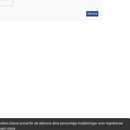
kies bland annat för att aktivera dina personliga inställningar som registrerad
earn more