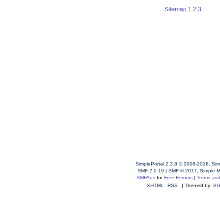
Sitemap
1
2
3
SimplePortal 2.3.8 © 2008-2026, Sim
SMF 2.0.19
|
SMF © 2017
,
Simple 
SMFAds
for
Free Forums
|
Terms and
XHTML
RSS
| Themed by:
BG