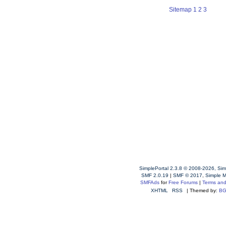
Sitemap
1
2
3
SimplePortal 2.3.8 © 2008-2026, Sim
SMF 2.0.19
|
SMF © 2017
,
Simple 
SMFAds
for
Free Forums
|
Terms and
XHTML
RSS
| Themed by:
BG