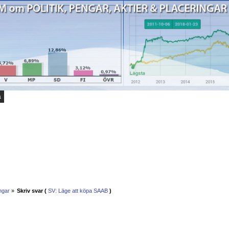
a
ngar
»
Skriv svar (
SV: Läge att köpa SAAB
)