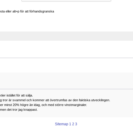
ta eller alt+p för att förhandsgranska
r istället för att sälja.
jag tror är svammel och kommer att övertrumfas av den faktiska utvecklingen.
ger minst 20% högre än idag, och med större vinstmarginaler.
 men det tror jag knappast.
Sitemap
1
2
3