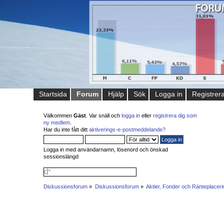
Startsida
Forum
Hjälp
Sök
Logga in
Registrer
Välkommen
Gäst
. Var snäll och
logga in
eller
registrera dig som
ny medlem
.
Har du inte fått ditt
aktiverings-e-postmeddelande?
Logga in med användarnamn, lösenord och önskad
sessionslängd
Diskussionsforum
»
Diskussionsforum
»
Aktier, Fonder och Ränteplaceri