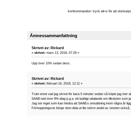
kortkommandon: tryck alt+s för att skicka/pos
Ämnessammanfattning
Skrivet av: Rickard
«
skrivet:
mars 13, 2018, 07:28 »
Upp över 10% sedan dess.
Skrivet av: Rickard
«
skrivet:
februari 16, 2018, 12:11 »
Tvärt emot vad jag skrivit för bara 5 minuter sedan så köpte jag mer aktie
SAAB ned över 8% idag p.g.a. ett luddigt uttalande om tillväxten som 
Jag ser inget som kan hindra att SAAB:s omsättning inom några år lig
Förhoppningsvis börjar dom dela ut lite större andel av vinsten också,