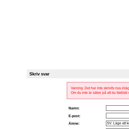
Skriv svar
Varning: Det har inte skrivits nya inl
Om du inte är säker på att du faktiskt v
Namn:
E-post:
Ämne: