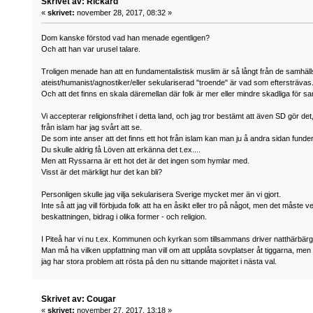
Skrivet av: Rickard
«
skrivet:
november 28, 2017, 08:32 »
Dom kanske förstod vad han menade egentligen?
Och att han var urusel talare.
Troligen menade han att en fundamentalistisk muslim är så långt från de samhä
ateist/humanist/agnostiker/eller sekulariserad "troende" är vad som eftersträvas
Och att det finns en skala däremellan där folk är mer eller mindre skadliga för sa
Vi accepterar religionsfrihet i detta land, och jag tror bestämt att även SD gör d
från islam har jag svårt att se.
De som inte anser att det finns ett hot från islam kan man ju å andra sidan funde
Du skulle aldrig få Löven att erkänna det t.ex....
Men att Ryssarna är ett hot det är det ingen som hymlar med.
Visst är det märkligt hur det kan bli?
Personligen skulle jag vilja sekularisera Sverige mycket mer än vi gjort.
Inte så att jag vill förbjuda folk att ha en åsikt eller tro på något, men det måste v
beskattningen, bidrag i olika former - och religion.
I Piteå har vi nu t.ex. Kommunen och kyrkan som tillsammans driver natthärbärg
Man må ha vilken uppfattning man vill om att upplåta sovplatser åt tiggarna, men 
jag har stora problem att rösta på den nu sittande majoritet i nästa val.
Skrivet av: Cougar
«
skrivet:
november 27, 2017, 13:18 »