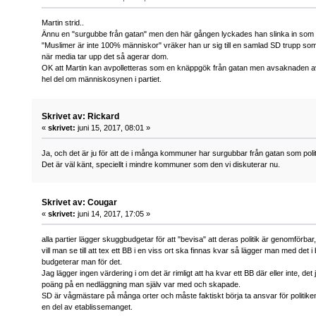
Martin strid..
Ännu en "surgubbe från gatan" men den här gången lyckades han slinka in som t
"Muslimer är inte 100% människor" vräker han ur sig till en samlad SD trupp som 
när media tar upp det så agerar dom.
OK att Martin kan avpolletteras som en knäppgök från gatan men avsaknaden a
hel del om människosynen i partiet.
Skrivet av: Rickard
«
skrivet:
juni 15, 2017, 08:01 »
Ja, och det är ju för att de i många kommuner har surgubbar från gatan som polit
Det är väl känt, speciellt i mindre kommuner som den vi diskuterar nu.
Skrivet av: Cougar
«
skrivet:
juni 14, 2017, 17:05 »
alla partier lägger skuggbudgetar för att "bevisa" att deras politik är genomförb
vill man se till att tex ett BB i en viss ort ska finnas kvar så lägger man med det
budgeterar man för det.
Jag lägger ingen värdering i om det är rimligt att ha kvar ett BB där eller inte, de
poäng på en nedläggning man själv var med och skapade.
SD är vågmästare på många orter och måste faktiskt börja ta ansvar för politiken 
en del av etablissemanget.