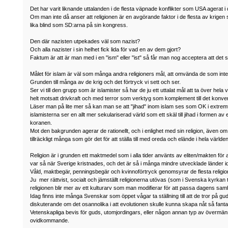
Det har varit liknande uttalanden i de flesta väpnade konflikter som USA agerat i
Om man inte då anser att religionen är en avgörande faktor i de flesta av krigen 
lika blind som SD:arna på sin kongress.
Den där nazisten utpekades väl som nazist?
Och alla nazister i sin helhet fick lida för vad en av dem gjort?
Faktum är att är man med i en "ism" eller "ist" så får man nog acceptera att de
Målet för islam är väl som många andra religioners mål, att omvända de som inte är
Grunden till många av de krig och det förtryck vi sett och ser.
Ser vi till den grupp som är islamister så har de ju ett uttalat mål att ta över he
helt motsatt drivkraft och med terror som verktyg som komplement till det konvent
Läser man på lite mer så kan man se att "jihad" inom islam ses som OK i extremt
islamisterna ser en allt mer sekulariserad värld som ett skäl till jihad i formen av
koranen.
Mot den bakgrunden agerar de rationellt, och i enlighet med sin religion, även om 
tillräckligt många som gör det för att ställa till med oreda och elände i hela världen
Religion är i grunden ett maktmedel som i alla tider använts av eliten/makten för
var så när Sverige kristnades, och det är så i många mindre utvecklade länder i
Våld, maktbegär, penningsbegär och kvinnoförtryck genomsyrar de flesta religion
Ju mer rättvist, socialt och jämställt religionerna utövas (som i Svenska kyrkan
religionen blir mer av ett kulturarv som man modifierar för att passa dagens samh
Idag finns inte många Svenskar som öppet vågar ta ställning till att de tror på gud,
diskuterande om det osannolika i att evolutionen skulle kunna skapa nåt så fan
Vetenskapliga bevis för guds, utomjordingars, eller någon annan typ av övermäns
ovidkommande.