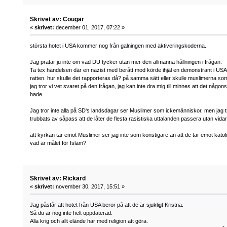
Skrivet av: Cougar
«
skrivet:
december 01, 2017, 07:22 »
största hotet i USA kommer nog från galningen med aktiveringskoderna..
Jag pratar ju inte om vad DU tycker utan mer den allmänna hållningen i frågan.
Ta tex händelsen där en nazist med berått mod körde ihjäl en demonstrant i US
ratten. hur skulle det rapporteras då? på samma sätt eller skulle muslimerna so
jag tror vi vet svaret på den frågan, jag kan inte dra mig till minnes att det någo
hade.
Jag tror inte alla på SD's landsdagar ser Muslimer som ickemänniskor, men jag
trubbats av såpass att de låter de flesta rasistiska uttalanden passera utan vidar
att kyrkan tar emot Muslimer ser jag inte som konstigare än att de tar emot katolik
vad är målet för Islam?
Skrivet av: Rickard
«
skrivet:
november 30, 2017, 15:51 »
Jag påstår att hotet från USA beror på att de är sjukligt Kristna.
Så du är nog inte helt uppdaterad.
Alla krig och allt elände har med religion att göra.