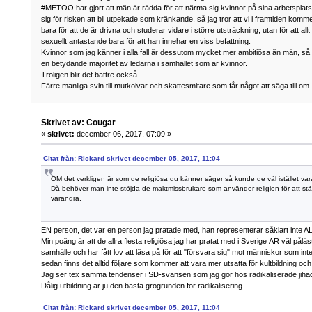
#METOO har gjort att män är rädda för att närma sig kvinnor på sina arbetsplatse
sig för risken att bli utpekade som kränkande, så jag tror att vi i framtiden kommer a
bara för att de är drivna och studerar vidare i större utsträckning, utan för att allt
sexuellt antastande bara för att han innehar en viss befattning.
Kvinnor som jag känner i alla fall är dessutom mycket mer ambitiösa än män, så 
en betydande majoritet av ledarna i samhället som är kvinnor.
Troligen blir det bättre också.
Färre manliga svin till mutkolvar och skattesmitare som får något att säga till om.
Skrivet av: Cougar
«
skrivet:
december 06, 2017, 07:09 »
Citat från: Rickard skrivet december 05, 2017, 11:04
OM det verkligen är som de religiösa du känner säger så kunde de väl istället va
Då behöver man inte stöjda de maktmissbrukare som använder religion för att stä
varandra.
EN person, det var en person jag pratade med, han representerar såklart inte ALLA
Min poäng är att de allra flesta religiösa jag har pratat med i Sverige ÄR väl påläst
samhälle och har fått lov att läsa på för att "försvara sig" mot människor som inte 
sedan finns det alltid följare som kommer att vara mer utsatta för kultbildning och
Jag ser tex samma tendenser i SD-svansen som jag gör hos radikaliserade jihad
Dålig utbildning är ju den bästa grogrunden för radikalisering...
Citat från: Rickard skrivet december 05, 2017, 11:04