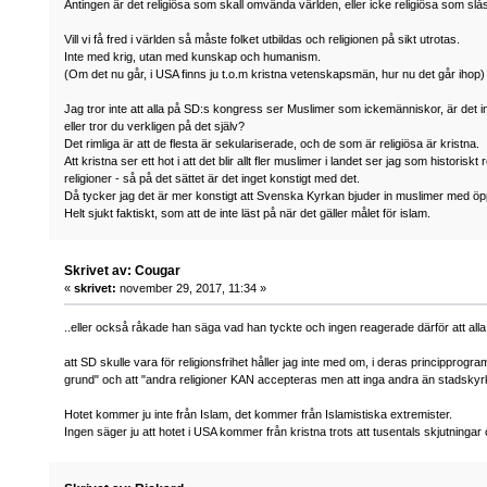
Antingen är det religiösa som skall omvända världen, eller icke religiösa som slå
Vill vi få fred i världen så måste folket utbildas och religionen på sikt utrotas.
Inte med krig, utan med kunskap och humanism.
(Om det nu går, i USA finns ju t.o.m kristna vetenskapsmän, hur nu det går ihop
Jag tror inte att alla på SD:s kongress ser Muslimer som ickemänniskor, är det in
eller tror du verkligen på det själv?
Det rimliga är att de flesta är sekulariserade, och de som är religiösa är kristna.
Att kristna ser ett hot i att det blir allt fler muslimer i landet ser jag som historiskt 
religioner - så på det sättet är det inget konstigt med det.
Då tycker jag det är mer konstigt att Svenska Kyrkan bjuder in muslimer med ö
Helt sjukt faktiskt, som att de inte läst på när det gäller målet för islam.
Skrivet av: Cougar
«
skrivet:
november 29, 2017, 11:34 »
..eller också råkade han säga vad han tyckte och ingen reagerade därför att alla
att SD skulle vara för religionsfrihet håller jag inte med om, i deras principprogra
grund" och att "andra religioner KAN accepteras men att inga andra än stadskyr
Hotet kommer ju inte från Islam, det kommer från Islamistiska extremister.
Ingen säger ju att hotet i USA kommer från kristna trots att tusentals skjutningar