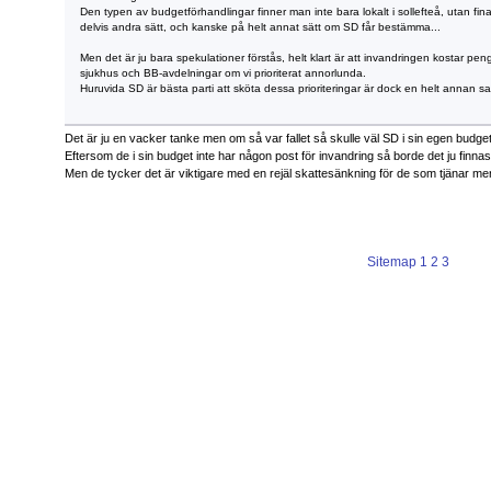
Den typen av budgetförhandlingar finner man inte bara lokalt i sollefteå, utan fi
delvis andra sätt, och kanske på helt annat sätt om SD får bestämma...
Men det är ju bara spekulationer förstås, helt klart är att invandringen kostar pen
sjukhus och BB-avdelningar om vi prioriterat annorlunda.
Huruvida SD är bästa parti att sköta dessa prioriteringar är dock en helt annan sa
Det är ju en vacker tanke men om så var fallet så skulle väl SD i sin egen budget 
Eftersom de i sin budget inte har någon post för invandring så borde det ju finnas
Men de tycker det är viktigare med en rejäl skattesänkning för de som tjänar me
Sitemap
1
2
3