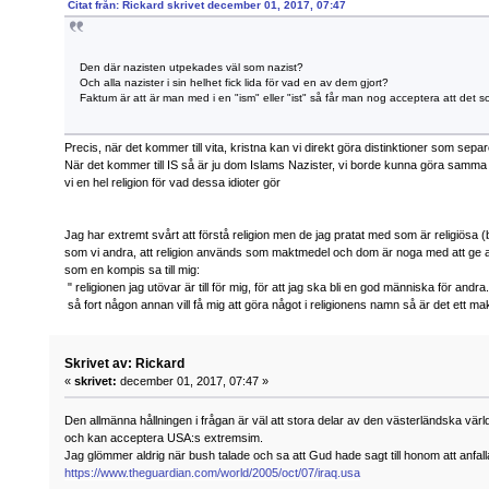
Citat från: Rickard skrivet december 01, 2017, 07:47
Den där nazisten utpekades väl som nazist?
Och alla nazister i sin helhet fick lida för vad en av dem gjort?
Faktum är att är man med i en "ism" eller "ist" så får man nog acceptera att det
Precis, när det kommer till vita, kristna kan vi direkt göra distinktioner som sepa
När det kommer till IS så är ju dom Islams Nazister, vi borde kunna göra samma d
vi en hel religion för vad dessa idioter gör
Jag har extremt svårt att förstå religion men de jag pratat med som är religiös
som vi andra, att religion används som maktmedel och dom är noga med att ge ak
som en kompis sa till mig:
" religionen jag utövar är till för mig, för att jag ska bli en god människa för andra
så fort någon annan vill få mig att göra något i religionens namn så är det ett ma
Skrivet av: Rickard
«
skrivet:
december 01, 2017, 07:47 »
Den allmänna hållningen i frågan är väl att stora delar av den västerländska v
och kan acceptera USA:s extremsim.
Jag glömmer aldrig när bush talade och sa att Gud hade sagt till honom att anfall
https://www.theguardian.com/world/2005/oct/07/iraq.usa