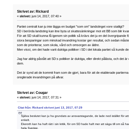
Skrivet av: Rickard
«
skrivet:
juni 14, 2017, 07:40 »
Partiet centralt kan ju inte lägga en budget "som om" landstinget vore statligt?
SD i berörda landsting kan itne byta ut skattesänkningar mot ett BB som blir kvar,
För att SD skall kunna få igenom sin politik så krävs det ju en del övergripande f
stora besparingar som minskad invandring kostar ger resultat, och sedan måste
som de prioriterar, som skola, vård och omsorgen av äldre.
Men visst, om det hade varit duktiga politiker i SD i det lokala partiet så kunde de
Jag har aldrig påstått att SD:s politiker är duktiga, eller direkt pålästa, och det är e
dem.
Det är synd att de kommit fram som de gjort, bara för att de etablerade partiern
oreglerade invandringen på allvar.
Skrivet av: Cougar
«
skrivet:
juni 14, 2017, 07:31 »
Citat från: Rickard skrivet juni 13, 2017, 07:29
Själva beslutet kan ju ha grundats av ansvarstagande, de lade ned istället för att
enkelt.
Ekeroth kan ha haft rätt i sin kritik, för om SD hade haft mer att säga till om så had
hela Sverige.