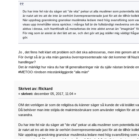
Du har inte fel när du säger att "de vita" pekar ut alla muslimer som potentiella isla
är naivt att tro att de inte är oerhört överrepresenterade just för att de tillhör kolle
När uppdrag granskning granskar muslimska ledare med hög svansföring som vara
visas upp innehåller stora sprickor, i många fall är de fullständigt medvetna om de
aktiva i dessa, och framförallt så motarbetas de inte aktivt annat än "imaginärt" 
För mig som är ateist är det lätt att se, och det gör att jag ställer mig väldigt frå
gör.
Jo , det finns helt klart ett problem och det ska adresseras, men inte genom att 
För övrigt så är ju vita män ganska överrepresenterade när det kommer till Nazis
handlingar?
Det är märkligt hur nära du har till generaliseringar när du själv nästan brände e
#METOO rörelsen misstänkliggjorde "alla män"
Skrivet av: Rickard
«
skrivet:
december 05, 2017, 11:04 »
OM det verkligen är som de religiösa du känner säger så kunde de väl istället v
Då behöver man inte stöjda de maktmissbrukare som använder religion för att st
varandra.
Du har inte fel när du säger att "de vita" pekar ut alla muslimer som potentiella isl
är naivt att tro att de inte är oerhört överrepresenterade just för att de tillhör koll
När uppdrag granskning granskar muslimska ledare med hög svansföring som va