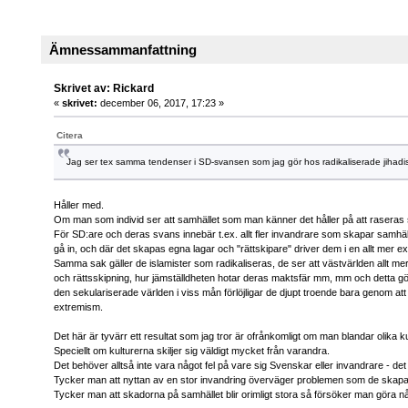
Ämnessammanfattning
Skrivet av: Rickard
«
skrivet:
december 06, 2017, 17:23 »
Citera
Jag ser tex samma tendenser i SD-svansen som jag gör hos radikaliserade jihadis
Håller med.
Om man som individ ser att samhället som man känner det håller på att raseras så 
För SD:are och deras svans innebär t.ex. allt fler invandrare som skapar samhäll
gå in, och där det skapas egna lagar och "rättskipare" driver dem i en allt mer ex
Samma sak gäller de islamister som radikaliseras, de ser att västvärlden allt 
och rättsskipning, hur jämställdheten hotar deras maktsfär mm, mm och detta gö
den sekulariserade världen i viss mån förlöjligar de djupt troende bara genom a
extremism.
Det här är tyvärr ett resultat som jag tror är ofrånkomligt om man blandar olika ku
Speciellt om kulturerna skiljer sig väldigt mycket från varandra.
Det behöver alltså inte vara något fel på vare sig Svenskar eller invandrare - det
Tycker man att nyttan av en stor invandring överväger problemen som de skapa
Tycker man att skadorna på samhället blir orimligt stora så försöker man göra nå