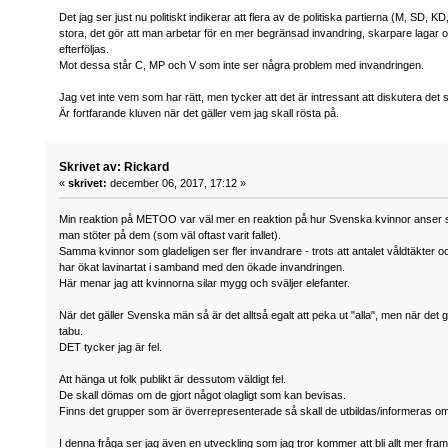
Det jag ser just nu politiskt indikerar att flera av de politiska partierna (M, SD, KD
stora, det gör att man arbetar för en mer begränsad invandring, skarpare lagar o
efterföljas.
Mot dessa står C, MP och V som inte ser några problem med invandringen.
Jag vet inte vem som har rätt, men tycker att det är intressant att diskutera det
Är fortfarande kluven när det gäller vem jag skall rösta på.
Skrivet av: Rickard
«
skrivet:
december 06, 2017, 17:12 »
Min reaktion på METOO var väl mer en reaktion på hur Svenska kvinnor anser sig
man stöter på dem (som väl oftast varit fallet).
Samma kvinnor som gladeligen ser fler invandrare - trots att antalet våldtäkter o
har ökat lavinartat i samband med den ökade invandringen.
Här menar jag att kvinnorna silar mygg och sväljer elefanter.
När det gäller Svenska män så är det alltså egalt att peka ut "alla", men när det gäl
tabu.
DET tycker jag är fel.
Att hänga ut folk publikt är dessutom väldigt fel.
De skall dömas om de gjort något olagligt som kan bevisas.
Finns det grupper som är överrepresenterade så skall de utbildas/informeras om
I denna fråga ser jag även en utveckling som jag tror kommer att bli allt mer fr