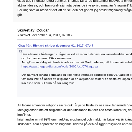
visas upp innehåller stora sprickor, i många fall är de fullständigt medvetna om d
aktiva i dessa, och framförallt så motarbetas de inte aktivt annat än "imaginärt" 
För mig som är ateist är det lätt att se, och det gör att jag ställer mig väldigt fr
gör.
Skrivet av: Cougar
«
skrivet:
december 04, 2017, 07:10 »
Citat från: Rickard skrivet december 01, 2017, 07:47
Den allmänna hållningen i frågan är väl att stora delar av den västerländska vä
och kan acceptera USA:s extremsim.
Jag glömmer aldrig när bush talade och sa att Gud hade sagt till honom att anfall
https://www.theguardian.com/world/2005/oct/07/iraq.usa
Det har varit liknande uttalanden i de flesta väpnade konflikter som USA agerat i
Om man inte då anser att religionen är en avgörande faktor i de flesta av krigen 
lika blind som SD:arna på sin kongress.
Att ledare använder religion i sin retorik får ju de flesta av oss sekulariserade 
Men jag anser inte att religionen är den utlösande faktorn i de flesta konflikter
konflikter.
krig handlar om till 99% om mark/råvaror/handel och makt, när kriget väl är igång 
skillnader som separerar de krigande sidorna på och då ligger religionen nära til