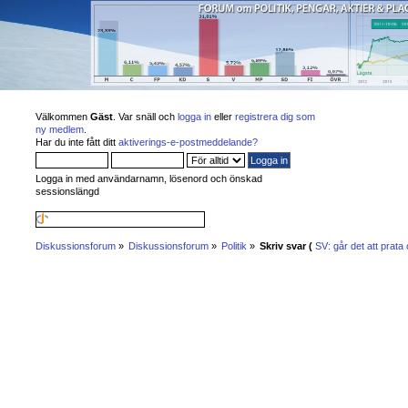
Välkommen
Gäst
. Var snäll och
logga in
eller
registrera dig som
ny medlem
.
Har du inte fått ditt
aktiverings-e-postmeddelande?
Logga in med användarnamn, lösenord och önskad
sessionslängd
Diskussionsforum
»
Diskussionsforum
»
Politik
»
Skriv svar (
SV: går det att prat